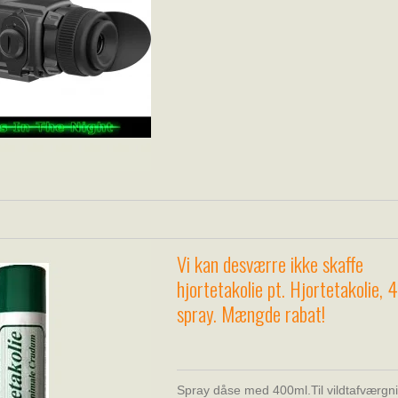
Vi kan desværre ikke skaffe
hjortetakolie pt. Hjortetakolie,
spray. Mængde rabat!
Spray dåse med 400ml.Til vildtafværgn