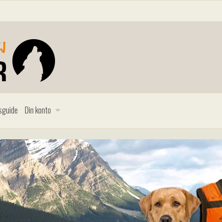
sguide
Din konto
et er rigtigt no