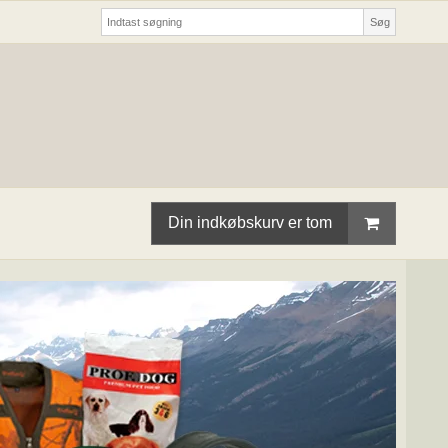
Søg
Din indkøbskurv er tom
k.