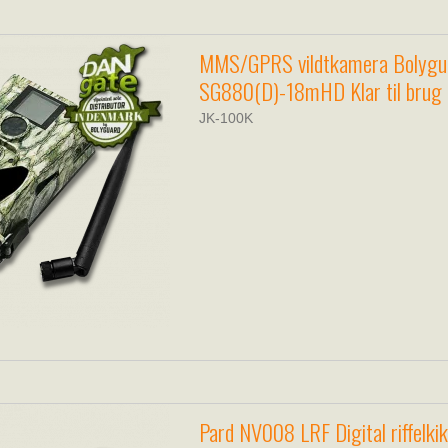
MMS/GPRS vildtkamera Bolygu
SG880(D)-18mHD Klar til brug
JK-100K
Pard NV008 LRF Digital riffelki