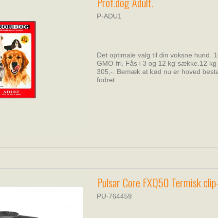
Prof.dog Adult.
P-ADU1
Det optimale valg til din voksne hund.
GMO-fri. Fås i 3 og 12 kg´sække.12 k
305,-. Bemæk at kød nu er hoved besta
fodret.
Pulsar Core FXQ50 Termisk clip
PU-764459