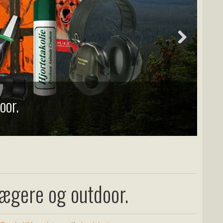
oor.
 jægere og outdoor.