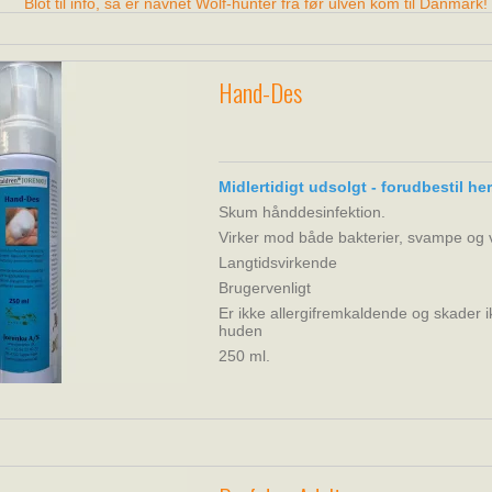
Blot til info, så er navnet Wolf-hunter fra før ulven kom til Danmark!
Hand-Des
Midlertidigt udsolgt - forudbestil he
Skum hånddesinfektion.
Virker mod både bakterier, svampe og v
Langtidsvirkende
Brugervenligt
Er ikke allergifremkaldende og skader 
huden
250 ml.