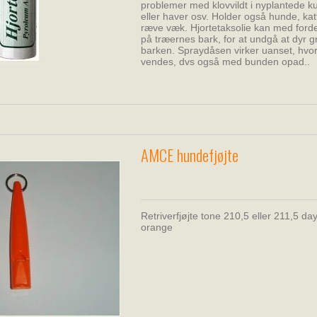
problemer med klovvildt i nyplantede ku
eller haver osv. Holder også hunde, kat
ræve væk. Hjortetaksolie kan med ford
på træernes bark, for at undgå at dyr g
barken. Spraydåsen virker uanset, hvo
vendes, dvs også med bunden opad..
AMCE hundefjøjte
Retriverfjøjte tone 210,5 eller 211,5 da
orange