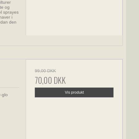
lturer
te og
el sprayes
naver i
rdan den
99,00 DKK
70,00 DKK
Vis produkt
y-glo