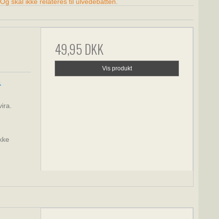
 Og skal ikke relateres til ulvedebatten.
49,95 DKK
Vis produkt
r.
ira.
ikke