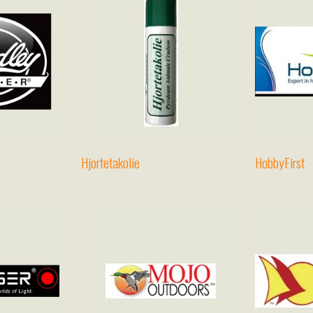
Hjortetakolie
HobbyFirst