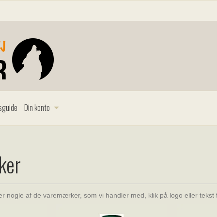
sguide
Din konto
ker
ver nogle af de varemærker, som vi handler med, klik på logo eller tekst 