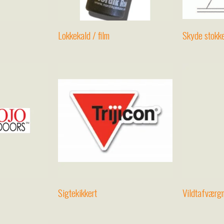
Lokkekald / film
Skyde stokke
Sigtekikkert
Vildtafværgn