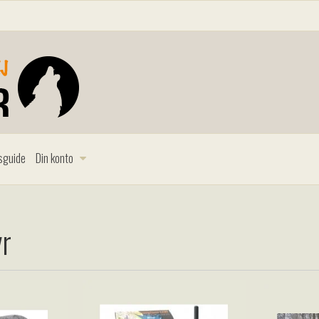
sguide
Din konto
yr