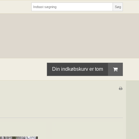
Søg
Din indkøbskurv er tom