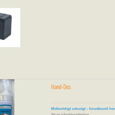
Hand-Des
Midlertidigt udsolgt - forudbestil he
Skum hånddesinfektion.