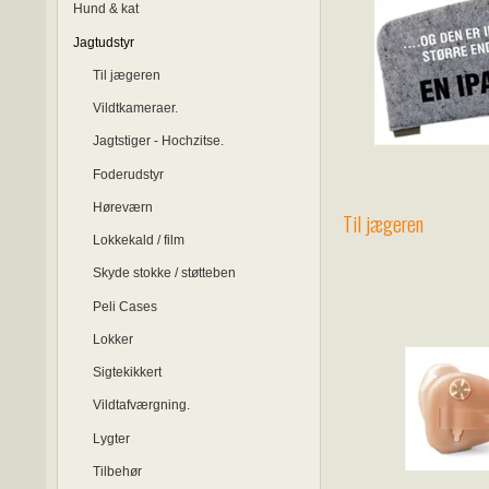
Hund & kat
Jagtudstyr
Til jægeren
Vildtkameraer.
Jagtstiger - Hochzitse.
Foderudstyr
Høreværn
Til jægeren
Lokkekald / film
Skyde stokke / støtteben
Peli Cases
Lokker
Sigtekikkert
Vildtafværgning.
Lygter
Tilbehør