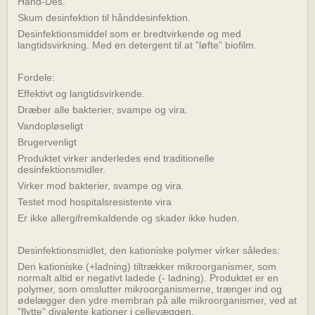
Hand-Des.
Skum desinfektion til hånddesinfektion.
Desinfektionsmiddel som er bredtvirkende og med
langtidsvirkning. Med en detergent til at ”løfte” biofilm.
Fordele:
Effektivt og langtidsvirkende.
Dræber alle bakterier, svampe og vira.
Vandopløseligt
Brugervenligt
Produktet virker anderledes end traditionelle
desinfektionsmidler.
Virker mod bakterier, svampe og vira.
Testet mod hospitalsresistente vira
Er ikke allergifremkaldende og skader ikke huden.
Desinfektionsmidlet, den kationiske polymer virker således:
Den kationiske (+ladning) tiltrækker mikroorganismer, som
normalt altid er negativt ladede (- ladning). Produktet er en
polymer, som omslutter mikroorganismerne, trænger ind og
ødelægger den ydre membran på alle mikroorganismer, ved at
”flytte” divalente kationer i cellevæggen.