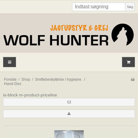
Søg
Forside
/
Shop
/
Smittebeskyttelse / hygiejne.
/
Hand-Des
is-block m-product-priceline