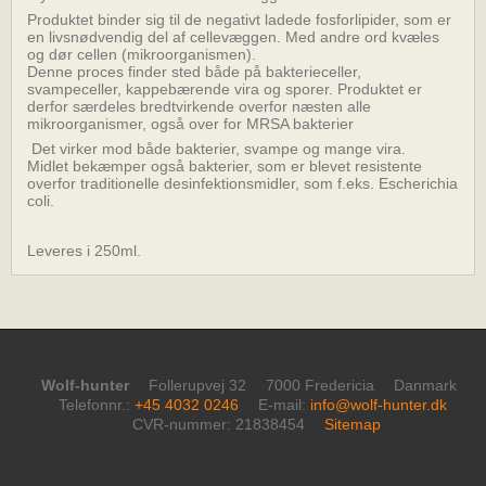
Produktet binder sig til de negativt ladede fosforlipider, som er
en livsnødvendig del af cellevæggen. Med andre ord kvæles
og dør cellen (mikroorganismen).
Denne proces finder sted både på bakterieceller,
svampeceller, kappebærende vira og sporer. Produktet er
derfor særdeles bredtvirkende overfor næsten alle
mikroorganismer, også over for MRSA bakterier
Det virker mod både bakterier, svampe og mange vira.
Midlet bekæmper også bakterier, som er blevet resistente
overfor traditionelle desinfektionsmidler, som f.eks. Escherichia
coli.
Leveres i 250ml.
Wolf-hunter
Follerupvej 32
7000 Fredericia
Danmark
Telefonnr.
:
+45 4032 0246
E-mail
:
info@wolf-hunter.dk
CVR-nummer
:
21838454
Sitemap