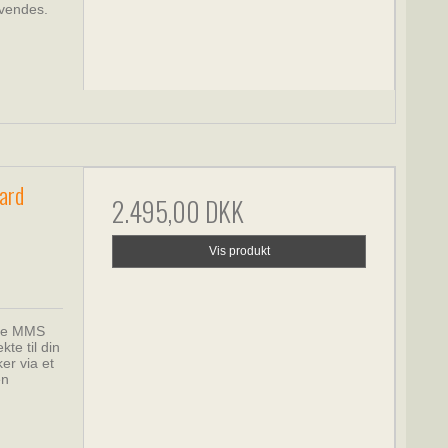
vendes.
ard
2.495,00 DKK
Vis produkt
tte MMS
kte til din
er via et
en