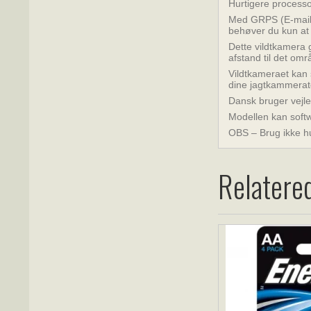
Hurtigere process
Med GRPS (E-mail) 
behøver du kun at 
Dette vildtkamera 
afstand til det om
Vildtkameraet kan 
dine jagtkammerat
Dansk bruger vejle
Modellen kan softw
OBS – Brug ikke hu
Relatere