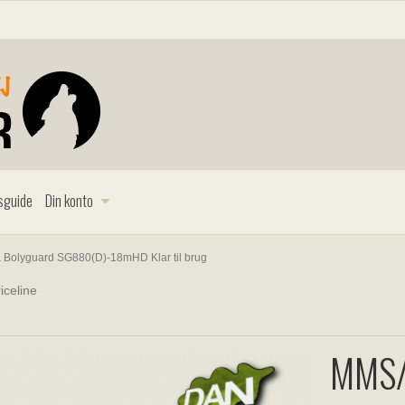
sguide
Din konto
Bolyguard SG880(D)-18mHD Klar til brug
iceline
MMS/