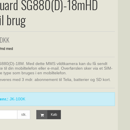
guard SG880(D)-18mHD
il brug
 DKK
G880(D)-18M. Med dette MMS vildtkamera kan du få sendt
te til din mobiltelefon eller e-mail. Overførslen sker via et SIM-
e type som bruges i en mobiltelefon.
 leveres med 3 mdr. abonnement til Telia, batterier og SD kort.
enr.:
JK-100K
stk.
Køb