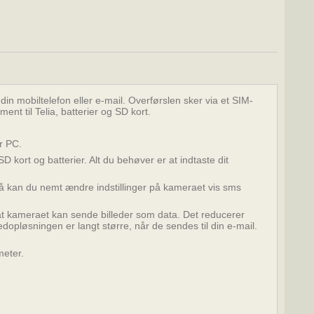
n mobiltelefon eller e-mail. Overførslen sker via et SIM-
nt til Telia, batterier og SD kort.
r PC.
 kort og batterier. Alt du behøver er at indtaste dit
Så kan du nemt ændre indstillinger på kameraet vis sms
kameraet kan sende billeder som data. Det reducerer
lledopløsningen er langt større, når de sendes til din e-mail.
meter.