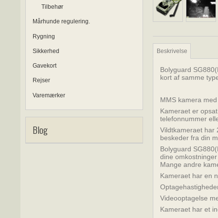
Tilbehør
Mårhunde regulering.
Rygning
Sikkerhed
Beskrivelse
Gavekort
Bolyguard SG880(D)
kort af samme type
Rejser
Varemærker
MMS kamera med den
Kameraet er opsat o
telefonnummer ell
Blog
Vildtkameraet har 
beskeder fra din mo
Bolyguard SG880(D
dine omkostninger t
Mange andre kamera
Kameraet har en n
Optagehastigheden
Videooptagelse me
Kameraet har et ind