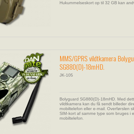
Hukummelseskort op til 32 GB kan and
MMS/GPRS vildtkamera Bolygu
SG880(D)-18mHD.
JK-105
Bolyguard SG880(D)-18mHD. Med de
vildtkamera kan du få sendt billeder dire
mobiltelefon eller e-mail. Overførslen sk
SIM-kort af samme type som bruges i 
mobiltelefon.