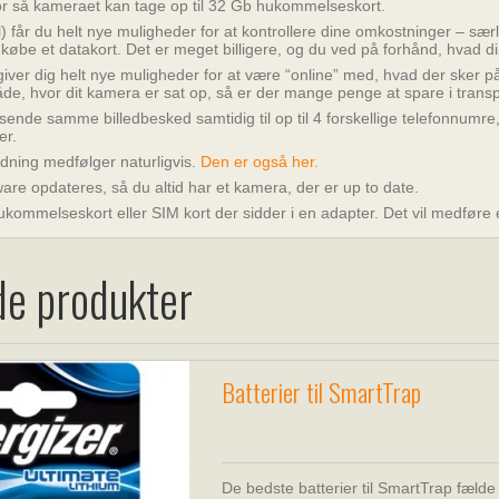
or så kameraet kan tage op til 32 Gb hukommelseskort.
får du helt nye muligheder for at kontrollere dine omkostninger – særl
købe et datakort. Det er meget billigere, og du ved på forhånd, hvad d
giver dig helt nye muligheder for at være “online” med, hvad der sker p
råde, hvor dit kamera er sat op, så er der mange penge at spare i transp
sende samme billedbesked samtidig til op til 4 forskellige telefonnumr
er.
dning medfølger naturligvis.
Den er også her.
are opdateres, så du altid har et kamera, der er up to date.
kommelseskort eller SIM kort der sidder i en adapter. Det vil medføre e
de produkter
Batterier til SmartTrap
De bedste batterier til SmartTrap fælde