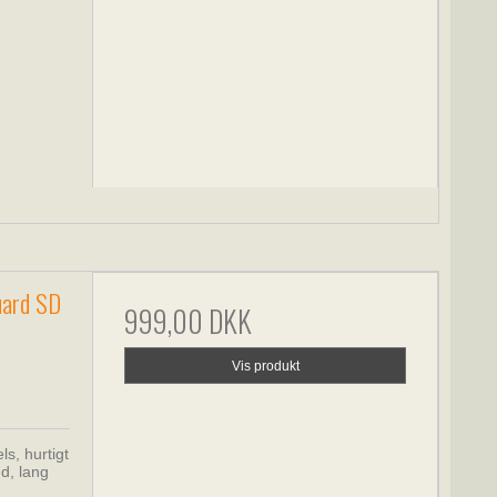
uard SD
999,00 DKK
Vis produkt
s, hurtigt
d, lang