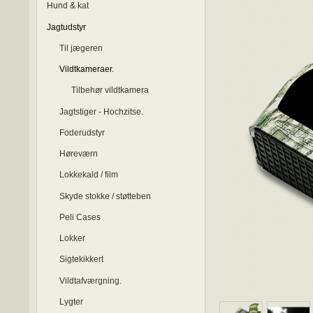
Hund & kat
Jagtudstyr
Til jægeren
Vildtkameraer.
Tilbehør vildtkamera
Jagtstiger - Hochzitse.
Foderudstyr
Høreværn
Lokkekald / film
Skyde stokke / støtteben
Peli Cases
Lokker
Sigtekikkert
Vildtafværgning.
Lygter