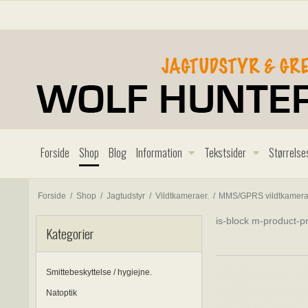
Forside
Shop
Blog
Information
Tekstsider
Størrelse
Forside
/
Shop
/
Jagtudstyr
/
Vildtkameraer.
/
MMS/GPRS vildtkamera 
is-block m-product-pr
Kategorier
Smittebeskyttelse / hygiejne.
Natoptik