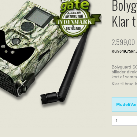
Boly
Klar t
2.599,00
Bolyguard S
billeder direk
kort af samm
Klar til brug
Model/Var