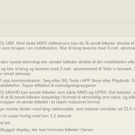
-18M. Med dette MMS vildtkamera kan du få sendt billeder direkte til di
 som bruges i en mobiltelefon. Klar til brug leveres med 3 mdr. abonneme
 nyeste teknologi der sender billeder direkte til din mobiltelefon elle
g klar til brug og leveres med 3 mdr. abonnement til Telia´s netværk, SD
er email adresse.
2 vejs kommunikation. Søg efter BG Tools i APP Store eller Playbutik. 
biltelefon. Super effektivt til overvågningsopgaver.
)-18mHD kan sende billeder som både MMS og GPRS. Det betyder, at 
il at få sendt billeder betydeligt i forhold til almindelig sms takst, og bi
typer vil sende billedet i et stærk reduceret format.
ye mørke dioder med lang rækkevidde, som belyser området ud 22,5 
 er super hurtig med kun 1,2 sekund.
d lyd.
bygget display, der kan fremvise billeder i farver.